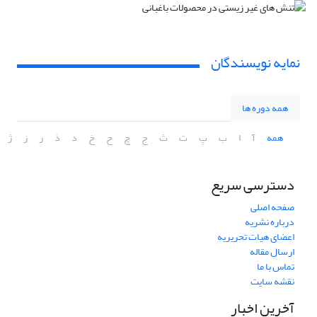
نمایه نویسندگان
همه دوره ها
همه
آ
ا
ب
پ
ت
ث
ج
چ
ح
خ
د
ذ
ر
ز
ژ
دسترسی سریع
صفحه اصلی
درباره نشریه
اعضای هیات تحریریه
ارسال مقاله
تماس با ما
نقشه سایت
آخرین اخبار