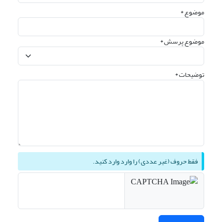
موضوع *
موضوع پرسش *
توضیحات *
فقط حروف (غیر عددی) را وارد وارد کنید.