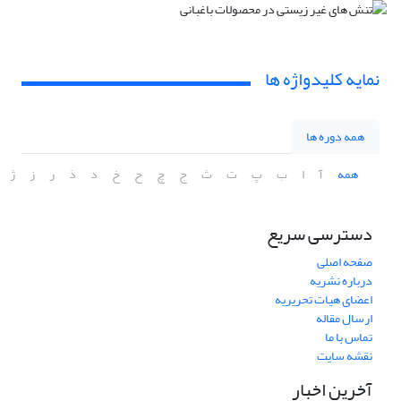
نمایه کلیدواژه ها
همه دوره ها
همه
آ
ا
ب
پ
ت
ث
ج
چ
ح
خ
د
ذ
ر
ز
ژ
دسترسی سریع
صفحه اصلی
درباره نشریه
اعضای هیات تحریریه
ارسال مقاله
تماس با ما
نقشه سایت
آخرین اخبار