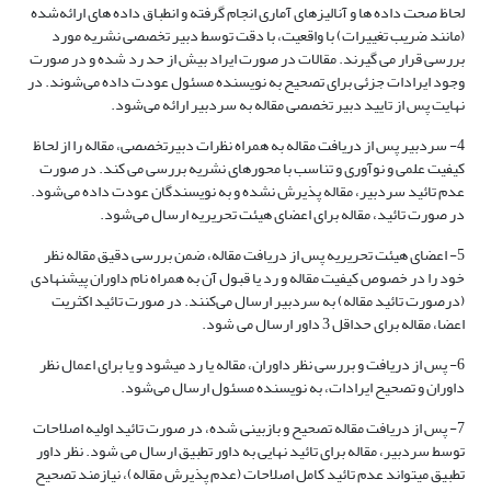
لحاظ صحت داده ‌ها و آنالیزهای آماری انجام گرفته و انطباق داده های ارائه‌شده
(مانند ضریب تغییرات) با واقعیت، با دقت توسط دبیر تخصصی نشریه مورد
بررسی قرار می گیرند. مقالات در صورت ایراد بیش از حد رد شده و در صورت
وجود ایرادات جزئی برای تصحیح به نویسنده مسئول عودت داده می‌شوند. در
نهایت پس از تایید دبیر تخصصی مقاله به سردبیر ارائه می‌شود.
4- سردبیر پس از دریافت مقاله به همراه نظرات دبیرتخصصی، مقاله را از لحاظ
کیفیت علمی و نوآوری و تناسب با محورهای نشریه بررسی می کند. در صورت
عدم تائید سردبیر، مقاله پذیرش نشده و به نویسندگان عودت داده می‌شود.
در صورت تائید، مقاله برای اعضای هیئت تحریریه ارسال می‌شود.
5- اعضای هیئت تحریریه پس از دریافت مقاله، ضمن بررسی دقیق مقاله نظر
خود را در خصوص کیفیت مقاله و رد یا قبول آن به همراه نام داوران پیشنهادی
(درصورت تائید مقاله) به سردبیر ارسال می‌کنند. در صورت تائید اکثریت
اعضا، مقاله برای حداقل 3 داور ارسال می شود.
6- پس از دریافت و بررسی نظر داوران، مقاله یا رد می­شود و یا برای اعمال نظر
داوران و تصحیح ایرادات، به نویسنده مسئول ارسال می‌شود.
7- پس از دریافت مقاله تصحیح و بازبینی شده، در صورت تائید اولیه اصلاحات
توسط سردبیر، مقاله برای تائید نهایی به داور تطبیق ارسال می شود. نظر داور
تطبیق می­تواند عدم تائید کامل اصلاحات (عدم پذیرش مقاله)، نیازمند تصحیح